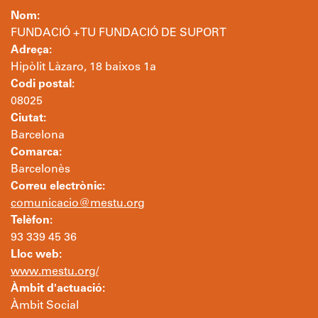
Nom:
FUNDACIÓ + TU FUNDACIÓ DE SUPORT
Adreça:
Hipòlit Làzaro, 18 baixos 1a
Codi postal:
08025
Ciutat:
Barcelona
Comarca:
Barcelonès
Correu electrònic:
comunicacio@mestu.org
Telèfon:
93 339 45 36
Lloc web:
www.mestu.org/
Àmbit d'actuació:
Àmbit Social