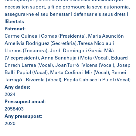
Acompanyar persones amb diversitat funcional que
necessiten suport, a fi de promoure la seva autonomia,
assegurar-ne el seu benestar i defensar els seus drets i
llibertats
Patronat:
Carme Guinea i Comas (Presidenta), María Asunción
Amelivia Rodríguez (Secretària), Teresa Nicolau i
Llorens (Tresorera), Jordi Domingo i Garcia-Milà
(Vicepresident), Anna Sanahuja i Mota (Vocal), Eduard
Enrech Larrea (Vocal), Joan Turró i Vicens (Vocal), Josep
Ball i Papiol (Vocal), Marta Codina i Mir (Vocal), Remei
Tarragó i Riverola (Vocal), Pepita Cabiscol i Pujol (Vocal)
Any dades:
2024
Pressupost anual:
2058403
Any pressupost:
2020