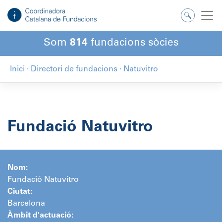
Salta
al
contingut
Som
814
fundacions sòcies
Inici
·
Directori de fundacions
·
Natuvitro
Fundació Natuvitro
Nom:
Fundació Natuvitro
Ciutat:
Barcelona
Àmbit d'actuació: