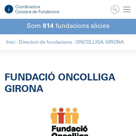
Salta
al
contingut
Som
814
fundacions sòcies
Inici
·
Directori de fundacions
·
ONCOLLIGA GIRONA
FUNDACIÓ ONCOLLIGA
GIRONA