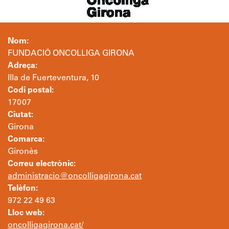
Nom:
FUNDACIÓ ONCOLLIGA GIRONA
Adreça:
Illa de Fuerteventura, 10
Codi postal:
17007
Ciutat:
Girona
Comarca:
Gironès
Correu electrònic:
administracio@oncolligagirona.cat
Telèfon:
972 22 49 63
Lloc web:
oncolligagirona.cat/