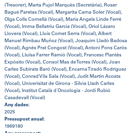
(Tresorer), Marta Pujol Marquès (Secretària), Roser
Bagué Paretas (Vocal), Margarita Cama Soler (Vocal),
Olga Colls Cornellà (Vocal), Maria Angels Linde Ferré
(Vocal), Imma Bellatriu Garcia (Vocal), Oriol Lázaro
Llovera (Vocal), Lluís Comet Serra (Vocal), Albert
Manuel Rimbau Muñoz (Vocal), Joaquim Lladó Badosa
(Vocal), Agnès Prat Congost (Vocal), Antoni Pons Carós
(Vocal), Lluïsa Farrer Ramió (Vocal), Francesc Plantès
Expósito (Vocal), Consol Mas de Torres (Vocal), Joan
Carles Subirats Baró (Vocal), Encarna Tiradó Rodríguez
(Vocal), Conrad Vila Sala (Vocal), Judit Martin Acosta
(Vocal), Univerisitat de Girona - Silvia Llach Carles
(Vocal), Institut Català d´Oncologia - Jordi Rubió
Casadevall (Vocal)
Any dades:
2025
Pressupost anual:
1969180