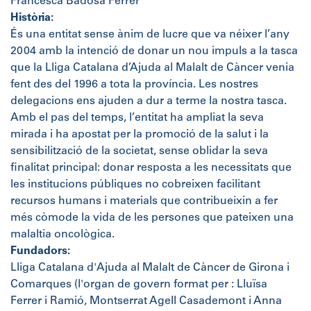
Francesca Badosa Ferrer
Història:
És una entitat sense ànim de lucre que va néixer l’any
2004 amb la intenció de donar un nou impuls a la tasca
que la Lliga Catalana d’Ajuda al Malalt de Càncer venia
fent des del 1996 a tota la província. Les nostres
delegacions ens ajuden a dur a terme la nostra tasca.
Amb el pas del temps, l’entitat ha ampliat la seva
mirada i ha apostat per la promoció de la salut i la
sensibilització de la societat, sense oblidar la seva
finalitat principal: donar resposta a les necessitats que
les institucions públiques no cobreixen facilitant
recursos humans i materials que contribueixin a fer
més còmode la vida de les persones que pateixen una
malaltia oncològica.
Fundadors:
Lliga Catalana d'Ajuda al Malalt de Càncer de Girona i
Comarques (l'organ de govern format per : Lluïsa
Ferrer i Ramió, Montserrat Agell Casademont i Anna