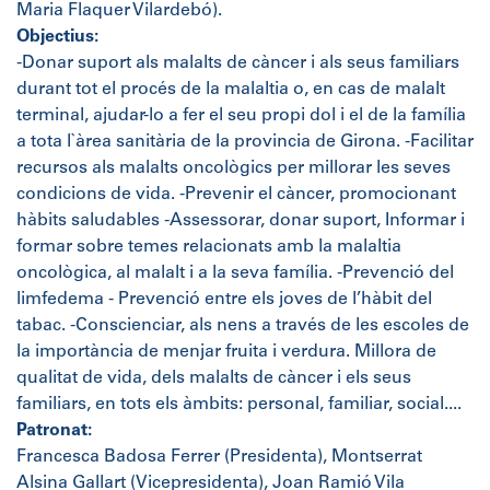
Maria Flaquer Vilardebó).
Objectius:
-Donar suport als malalts de càncer i als seus familiars
durant tot el procés de la malaltia o, en cas de malalt
terminal, ajudar-lo a fer el seu propi dol i el de la família
a tota l`àrea sanitària de la provincia de Girona. -Facilitar
recursos als malalts oncològics per millorar les seves
condicions de vida. -Prevenir el càncer, promocionant
hàbits saludables -Assessorar, donar suport, Informar i
formar sobre temes relacionats amb la malaltia
oncològica, al malalt i a la seva família. -Prevenció del
limfedema - Prevenció entre els joves de l’hàbit del
tabac. -Conscienciar, als nens a través de les escoles de
la importància de menjar fruita i verdura. Millora de
qualitat de vida, dels malalts de càncer i els seus
familiars, en tots els àmbits: personal, familiar, social....
Patronat:
Francesca Badosa Ferrer (Presidenta), Montserrat
Alsina Gallart (Vicepresidenta), Joan Ramió Vila