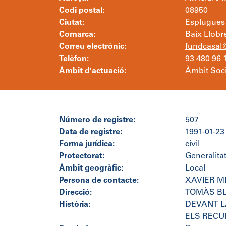
Codi postal:
08950
Ciutat:
Esplugues 
Comarca:
Baix Llobr
Correu electrònic:
fundcasal@
Telèfon:
93 480 96 
Àmbit d'actuació:
Àmbit Soci
Número de registre:
507
Data de registre:
1991-01-23
Forma jurídica:
civil
Protectorat:
Generalita
Àmbit geogràfic:
Local
Persona de contacte:
XAVIER M
Direcció:
TOMÀS BL
Història:
DEVANT L
ELS RECU