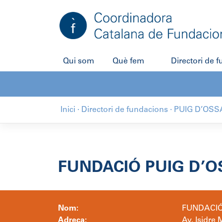
Salta
al
contingut
Qui som
Què fem
Directori de 
Inici
·
Directori de fundacions
·
PUIG D’OSS
FUNDACIÓ PUIG D’O
Nom:
FUNDACIÓ
Adreça:
Av. Isidre 