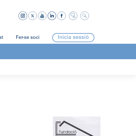
Inicia sessió
at
Fer-se soci