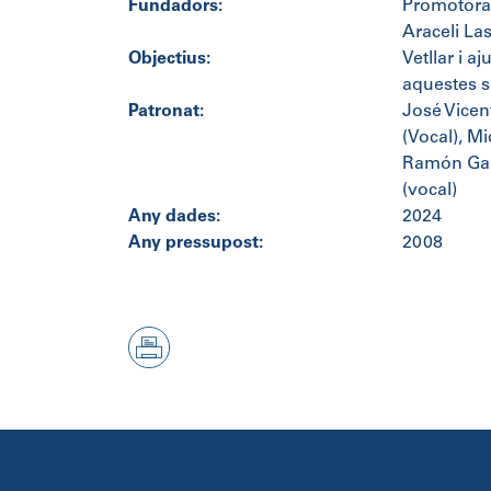
Fundadors:
Promotora 
Araceli La
Objectius:
Vetllar i a
aquestes s
Patronat:
José Vicen
(Vocal), M
Ramón Garc
(vocal)
Any dades:
2024
Any pressupost:
2008