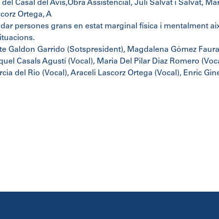
del Casal del Avis,Obra Assistencial, Juli Salvat i Salvat, M
scorz Ortega, A
judar persones grans en estat marginal física i mentalment ai
ituacions.
te Galdon Garrido (Sotspresident), Magdalena Gómez Faura 
iquel Casals Agustí (Vocal), Maria Del Pilar Diaz Romero (Voc
ia del Rio (Vocal), Araceli Lascorz Ortega (Vocal), Enric Gin