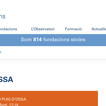
fundacions
L’Observatori
Formació
Actualit
Som
814
fundacions sòcies
A
SSA
 PUIG D’OSSA
Martí, 17-19