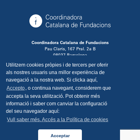
Coordinadora Catalana de Fundacions
Pau Claris, 167 Pral. 2a B
08037 Barcelona
T. 934 881 480
Utilitzem cookies pròpies i de tercers per oferir
info@ccfundacions.cat
als nostres usuaris una millor experiència de
navegació a la nostra web. Si clicka aquí,
Accepto
, o continua navegant, considerem que
accepta la seva utilització. Pot obtenir més
Contacta
informació i saber com canviar la configuració
Avís legal
del seu navegador aquí:
Política de privadesa
Vull saber més. Accés a la Política de cookies
Política de cookies
Disseny i programació:
TipTop Learning
Acceptar