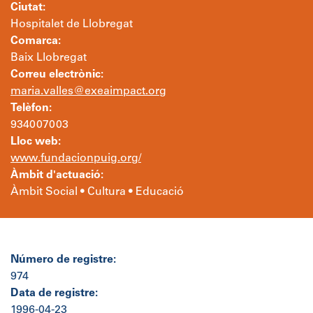
Ciutat:
Hospitalet de Llobregat
Comarca:
Baix Llobregat
Correu electrònic:
maria.valles@exeaimpact.org
Telèfon:
934007003
Lloc web:
www.fundacionpuig.org/
Àmbit d'actuació:
Àmbit Social • Cultura • Educació
Número de registre:
974
Data de registre:
1996-04-23