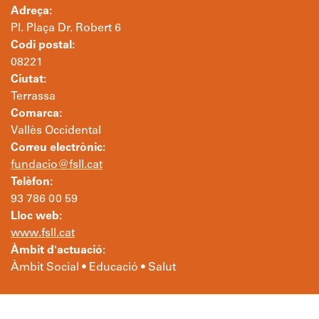
Adreça:
Pl. Plaça Dr. Robert 6
Codi postal:
08221
Ciutat:
Terrassa
Comarca:
Vallès Occidental
Correu electrònic:
fundacio@fsll.cat
Telèfon:
93 786 00 59
Lloc web:
www.fsll.cat
Àmbit d'actuació:
Àmbit Social • Educació • Salut