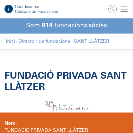
Salta
al
contingut
Som
814
fundacions sòcies
Inici
·
Directori de fundacions
·
SANT LLÀTZER
FUNDACIÓ PRIVADA SANT
LLÀTZER
Nom:
FUNDACIÓ PRIVADA SANT LLÀTZER