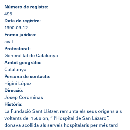
Número de registre:
495
Data de registre:
1990-09-12
Forma jurídica:
civil
Protectorat:
Generalitat de Catalunya
Àmbit geogràfic:
Catalunya
Persona de contacte:
Higini López
Direcció:
Josep Corominas
Història:
La Fundació Sant Llàtzer, remunta els seus orígens als
voltants del 1556 on, “ l’Hospital de San Lázaro”,
donava acollida als serveis hospitalaris per més tard