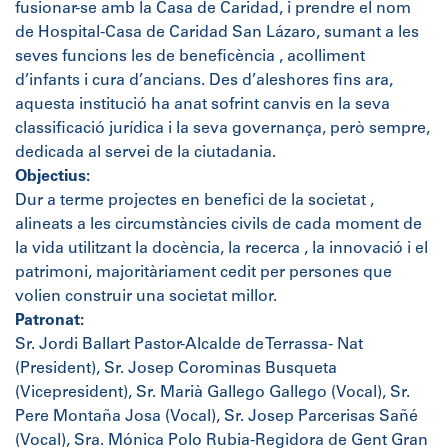
fusionar-se amb la Casa de Caridad, i prendre el nom
de Hospital-Casa de Caridad San Lázaro, sumant a les
seves funcions les de beneficència , acolliment
d’infants i cura d’ancians. Des d’aleshores fins ara,
aquesta institució ha anat sofrint canvis en la seva
classificació jurídica i la seva governança, però sempre,
dedicada al servei de la ciutadania.
Objectius:
Dur a terme projectes en benefici de la societat ,
alineats a les circumstàncies civils de cada moment de
la vida utilitzant la docència, la recerca , la innovació i el
patrimoni, majoritàriament cedit per persones que
volien construir una societat millor.
Patronat:
Sr. Jordi Ballart Pastor-Alcalde de Terrassa- Nat
(President), Sr. Josep Corominas Busqueta
(Vicepresident), Sr. Marià Gallego Gallego (Vocal), Sr.
Pere Montaña Josa (Vocal), Sr. Josep Parcerisas Sañé
(Vocal), Sra. Mónica Polo Rubia-Regidora de Gent Gran