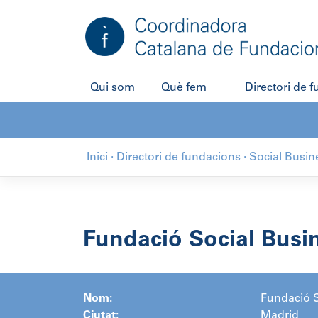
Salta
al
contingut
Qui som
Què fem
Directori de 
Inici
·
Directori de fundacions
·
Social Busin
Fundació Social Busi
Nom:
Fundació S
Ciutat:
Madrid