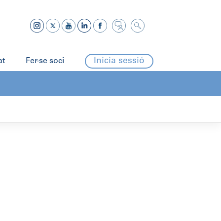
Inicia sessió
at
Fer-se soci