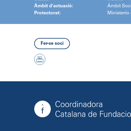
Àmbit d'actuació:
Ámbit Socia
Protectorat:
Ministerio 
Fer-se soci