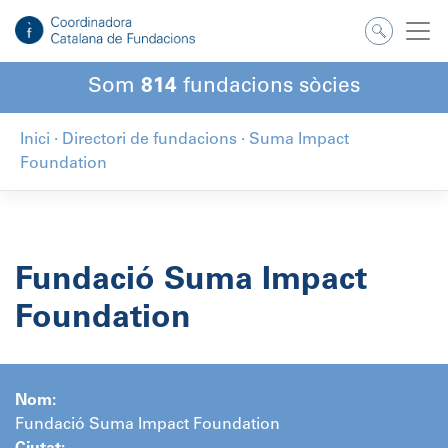
Salta
al
contingut
Som
814
fundacions sòcies
Inici
·
Directori de fundacions
·
Suma Impact
Foundation
Fundació Suma Impact
Foundation
Nom:
Fundació Suma Impact Foundation