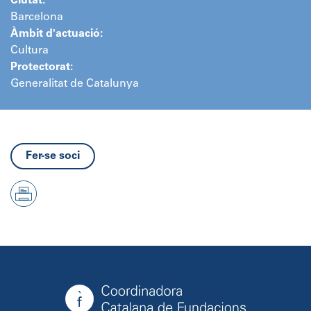
Ciutat:
Barcelona
Àmbit d'actuació:
Cultura
Protectorat:
Generalitat de Catalunya
Fer-se soci