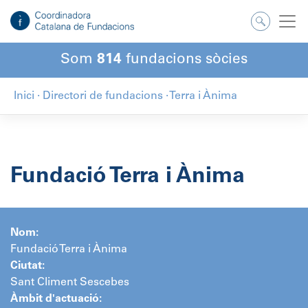
Salta
al
contingut
Som
814
fundacions sòcies
Inici
·
Directori de fundacions
·
Terra i Ànima
Fundació Terra i Ànima
Nom:
Fundació Terra i Ànima
Ciutat:
Sant Climent Sescebes
Àmbit d'actuació: