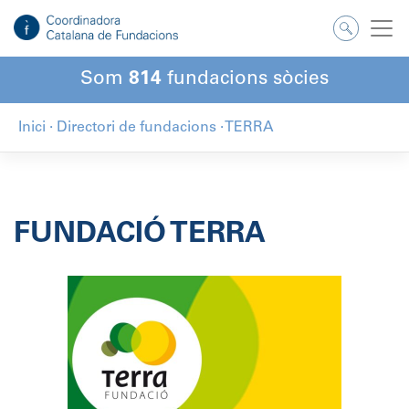
Salta
al
contingut
Som
814
fundacions sòcies
Inici
·
Directori de fundacions
·
TERRA
FUNDACIÓ TERRA