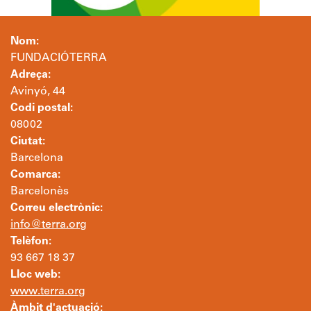
Nom:
FUNDACIÓ TERRA
Adreça:
Avinyó, 44
Codi postal:
08002
Ciutat:
Barcelona
Comarca:
Barcelonès
Correu electrònic:
info@terra.org
Telèfon:
93 667 18 37
Lloc web:
www.terra.org
Àmbit d'actuació: