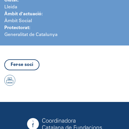
Ciutat:
Lleida
Àmbit d'actuació:
Àmbit Social
Protectorat:
Generalitat de Catalunya
Fer-se soci