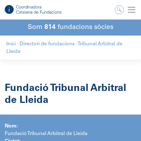
Salta
al
contingut
Som
814
fundacions sòcies
Inici
·
Directori de fundacions
·
Tribunal Arbitral de
Lleida
Fundació Tribunal Arbitral
de Lleida
Nom:
Fundació Tribunal Arbitral de Lleida