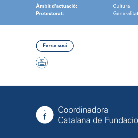
Àmbit d'actuació:
Cultura
Protectorat:
Generalita
Fer-se soci