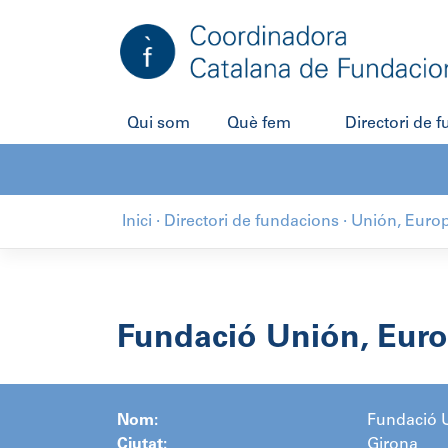
Salta
al
contingut
Qui som
Què fem
Directori de 
Inici
·
Directori de fundacions
·
Unión, Euro
Fundació Unión, Eur
Nom:
Fundació 
Ciutat:
Girona