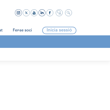
Inicia sessió
at
Fer-se soci