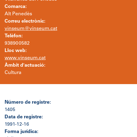
Comarca:
Alt Penedès
Correu electrònic:
vinseum@vinseum.cat
Telèfon:
938900582
Lloc web:
www.vinseum.cat
Àmbit d'actuació:
Cultura
Número de registre:
1405
Data de registre:
1991-12-16
Forma jurídica: