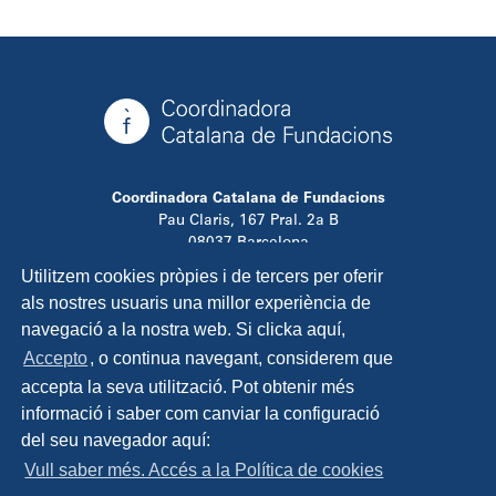
Coordinadora Catalana de Fundacions
Pau Claris, 167 Pral. 2a B
08037 Barcelona
T. 934 881 480
Utilitzem cookies pròpies i de tercers per oferir
info@ccfundacions.cat
als nostres usuaris una millor experiència de
navegació a la nostra web. Si clicka aquí,
Accepto
, o continua navegant, considerem que
accepta la seva utilització. Pot obtenir més
Contacta
informació i saber com canviar la configuració
Avís legal
del seu navegador aquí:
Política de privadesa
Vull saber més. Accés a la Política de cookies
Política de cookies
Disseny i programació: