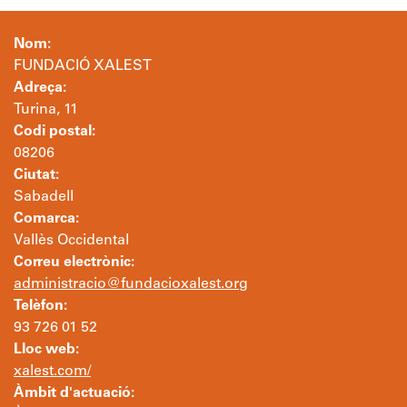
Nom:
FUNDACIÓ XALEST
Adreça:
Turina, 11
Codi postal:
08206
Ciutat:
Sabadell
Comarca:
Vallès Occidental
Correu electrònic:
administracio@fundacioxalest.org
Telèfon:
93 726 01 52
Lloc web:
xalest.com/
Àmbit d'actuació: