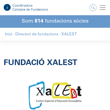
Salta
al
contingut
Som
814
fundacions sòcies
Inici
·
Directori de fundacions
·
XALEST
FUNDACIÓ XALEST