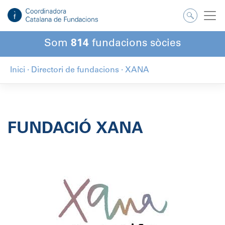
Salta
al
contingut
Som
814
fundacions sòcies
Inici
·
Directori de fundacions
·
XANA
FUNDACIÓ XANA