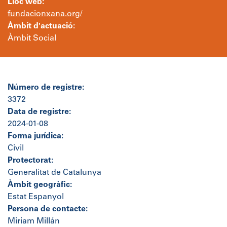
Lloc web:
fundacionxana.org/
Àmbit d'actuació:
Àmbit Social
Número de registre:
3372
Data de registre:
2024-01-08
Forma jurídica:
Civil
Protectorat:
Generalitat de Catalunya
Àmbit geogràfic:
Estat Espanyol
Persona de contacte:
Miriam Millán