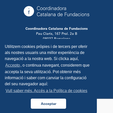
Coordinadora Catalana de Fundacions
Pau Claris, 167 Pral. 2a B
08037 Barcelona
T. 934 881 480
Utilitzem cookies pròpies i de tercers per oferir
info@ccfundacions.cat
als nostres usuaris una millor experiència de
navegació a la nostra web. Si clicka aquí,
Accepto
, o continua navegant, considerem que
accepta la seva utilització. Pot obtenir més
Contacta
informació i saber com canviar la configuració
Avís legal
del seu navegador aquí:
Política de privadesa
Vull saber més. Accés a la Política de cookies
Política de cookies
Disseny i programació:
TipTop Learning
Acceptar