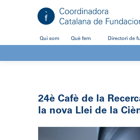
Salta
al
contingut
Qui som
Què fem
Directori de 
24è Cafè de la Recerc
la nova Llei de la Ciè