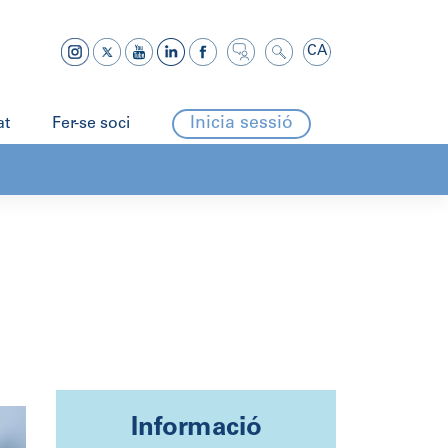
CA
Inicia sessió
at
Fer-se soci
Informació