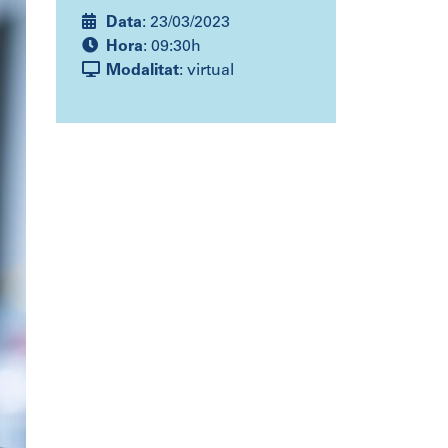
Data
: 23/03/2023
Hora
: 09:30h
Modalitat
: virtual