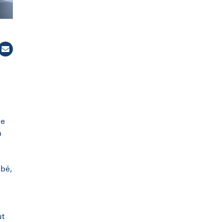
de
a
lbé,
ut