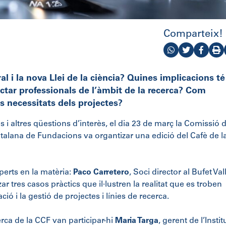
Comparteix!
l i la nova Llei de la ciència? Quines implicacions té
actar professionals de l’àmbit de la recerca? Com
es necessitats dels projectes?
i altres qüestions d’interès, el dia 23 de març la Comissió 
talana de Fundacions va organtizar una edició del Cafè de l
erts en la matèria:
Paco Carretero
, Soci director al Bufet Val
r tres casos pràctics que il·lustren la realitat que es troben
ió i la gestió de projectes i línies de recerca.
rca de la CCF van participar-hi
Maria Targa
, gerent de l’Instit