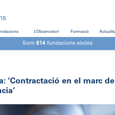
fundacions
L’Observatori
Formació
Actualit
Som
814
fundacions sòcies
a: ‘Contractació en el marc de
ncia’