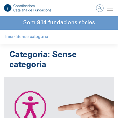
Salta
al
contingut
Som
814
fundacions sòcies
Inici
·
Sense categoria
Categoria:
Sense
categoria