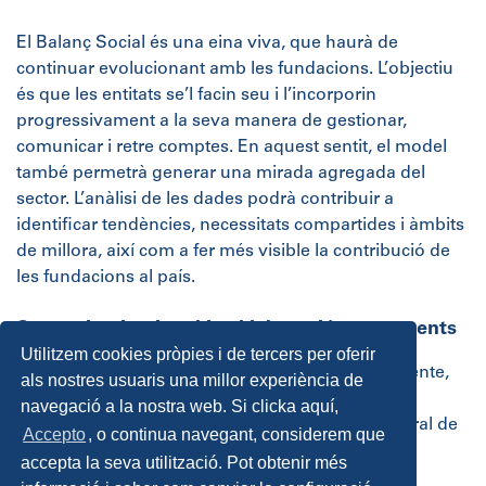
El Balanç Social és una eina viva, que haurà de
continuar evolucionant amb les fundacions. L’objectiu
és que les entitats se’l facin seu i l’incorporin
progressivament a la seva manera de gestionar,
comunicar i retre comptes. En aquest sentit, el model
també permetrà generar una mirada agregada del
sector. L’anàlisi de les dades podrà contribuir a
identificar tendències, necessitats compartides i àmbits
de millora, així com a fer més visible la contribució de
les fundacions al país.
Suport institucional i col·laboració entre agents
Utilitzem cookies pròpies i de tercers per oferir
La cloenda de l’acte va anar a càrrec de Clara Vicente,
als nostres usuaris una millor experiència de
responsable de projectes de la Fundació Caixa
navegació a la nostra web. Si clicka aquí,
Enginyers, i d’Immaculada Barral, directora general de
Accepto
, o continua navegant, considerem que
Dret, Entitats Jurídiques i Gestió Adequada de
accepta la seva utilització. Pot obtenir més
Conflictes.