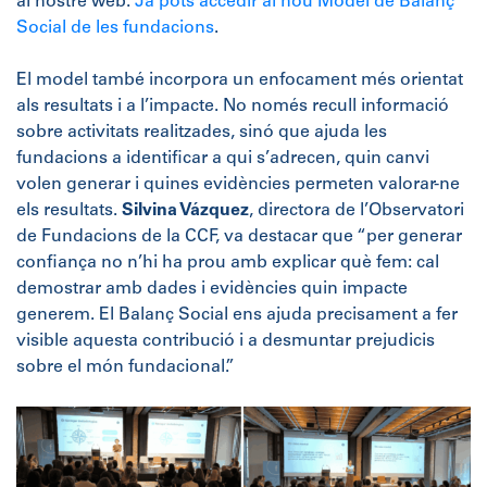
al nostre web:
Ja pots accedir al nou Model de Balanç
Social de les fundacions
.
El model també incorpora un enfocament més orientat
als resultats i a l’impacte. No només recull informació
sobre activitats realitzades, sinó que ajuda les
fundacions a identificar a qui s’adrecen, quin canvi
volen generar i quines evidències permeten valorar-ne
els resultats.
Silvina Vázquez
, directora de l’Observatori
de Fundacions de la CCF, va destacar que “per generar
confiança no n’hi ha prou amb explicar què fem: cal
demostrar amb dades i evidències quin impacte
generem. El Balanç Social ens ajuda precisament a fer
visible aquesta contribució i a desmuntar prejudicis
sobre el món fundacional.”