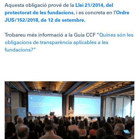
Aquesta obligació prové de la
Llei 21/2014, del
protectorat de les fundacions
, i es concreta en l’
Ordre
JUS/152/2018, de 12 de setembre
.
Trobareu més informació a la Guia CCF “
Quines són les
obligacions de transparència aplicables a les
fundacions?”