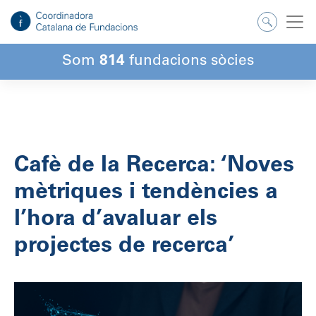
Salta
al
contingut
Som
814
fundacions sòcies
Cafè de la Recerca: ‘Noves
mètriques i tendències a
l’hora d’avaluar els
projectes de recerca’