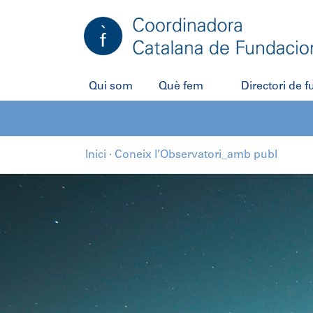
Qui som
Què fem
Directori de 
Inici
·
Coneix l’Observatori_amb publ