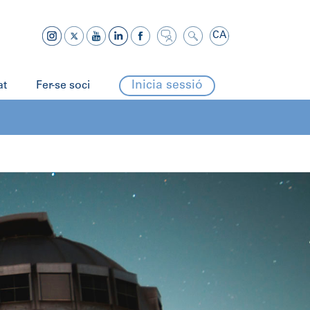
CA
Inicia sessió
at
Fer-se soci