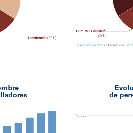
nombre
Evolu
lladores
de per