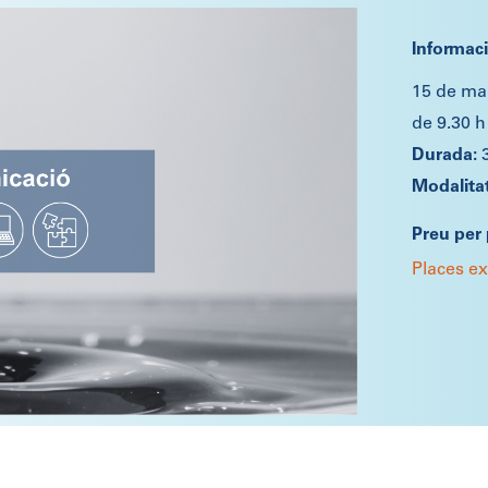
Informac
15 de ma
de 9.30 h
Preu per 
Places e