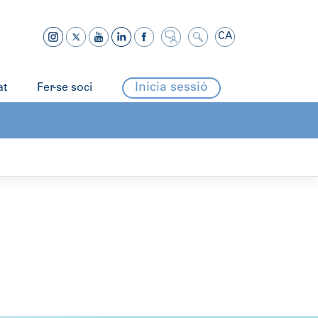
CA
Inicia sessió
at
Fer-se soci