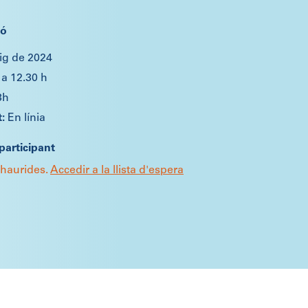
ió
ig de 2024
 a 12.30 h
3h
En línia
participant
xhaurides.
Accedir a la llista d'espera