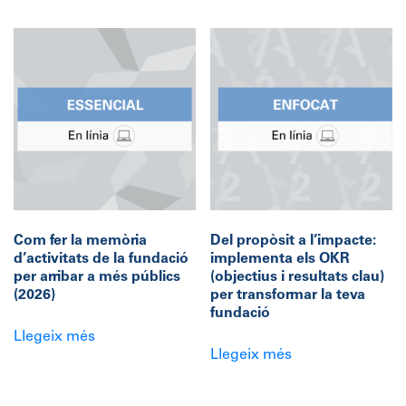
té
té
diverses
diverses
variants.
variants.
Les
Les
opcions
opcions
es
es
poden
poden
triar
triar
a
a
la
la
pàgina
pàgina
Com fer la memòria
Del propòsit a l’impacte:
del
del
d’activitats de la fundació
implementa els OKR
producte
producte
per arribar a més públics
(objectius i resultats clau)
(2026)
per transformar la teva
fundació
Llegeix més
Llegeix més