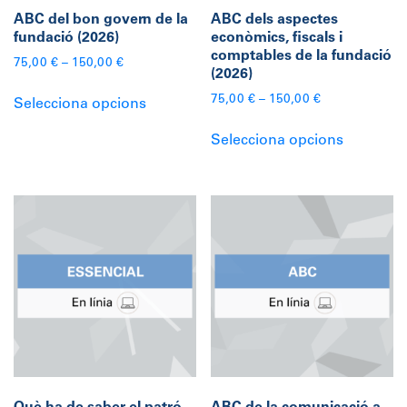
ABC del bon govern de la
ABC dels aspectes
del
del
fundació (2026)
econòmics, fiscals i
producte
producte
comptables de la fundació
75,00
€
–
150,00
€
(2026)
Aquest
75,00
€
–
150,00
€
Selecciona opcions
producte
Aquest
té
Selecciona opcions
producte
diverses
té
variants.
diverses
Les
variants.
opcions
Les
es
opcions
poden
es
triar
poden
a
triar
la
a
pàgina
la
del
pàgina
producte