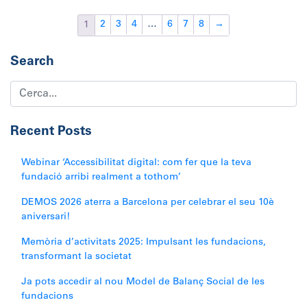
2
3
4
…
6
7
8
→
1
Search
Recent Posts
Webinar ‘Accessibilitat digital: com fer que la teva
fundació arribi realment a tothom’
DEMOS 2026 aterra a Barcelona per celebrar el seu 10è
aniversari!
Memòria d’activitats 2025: Impulsant les fundacions,
transformant la societat
Ja pots accedir al nou Model de Balanç Social de les
fundacions