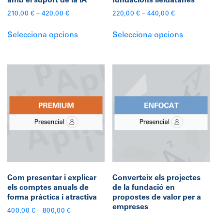
amb el suport de la IA
fundacions lleidatanes
210,00
€
–
420,00
€
220,00
€
–
440,00
€
Aquest
Aquest
Selecciona opcions
Selecciona opcions
producte
producte
té
té
diverses
diverses
variants.
variants.
Les
Les
opcions
opcions
es
es
poden
poden
triar
triar
a
a
la
la
pàgina
pàgina
Com presentar i explicar
Converteix els projectes
del
del
els comptes anuals de
de la fundació en
producte
producte
forma pràctica i atractiva
propostes de valor per a
empreses
400,00
€
–
800,00
€