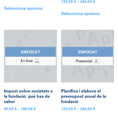
120,00
€
–
240,00
€
Aquest
Selecciona opcions
Aquest
producte
Selecciona opcions
producte
té
té
diverses
diverses
variants.
variants.
Les
Les
opcions
opcions
es
es
poden
poden
triar
triar
a
a
la
la
pàgina
pàgina
del
Impost sobre societats a
Planifica i elabora el
del
producte
la fundació: què has de
pressupost anual de la
producte
saber
fundació
90,00
€
–
180,00
€
120,00
€
–
240,00
€
Aquest
Aquest