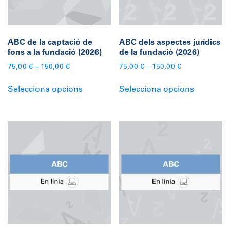
ABC de la captació de
ABC dels aspectes jurídics
fons a la fundació (2026)
de la fundació (2026)
75,00
€
–
150,00
€
75,00
€
–
150,00
€
Aquest
Aquest
Selecciona opcions
Selecciona opcions
producte
producte
té
té
diverses
diverses
variants.
variants.
Les
Les
opcions
opcions
es
es
poden
poden
triar
triar
a
a
la
la
pàgina
pàgina