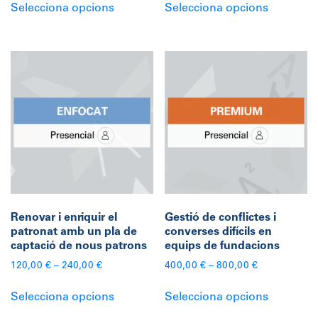
Selecciona opcions
Selecciona opcions
producte
producte
té
té
diverses
diverses
variants.
variants.
Les
Les
opcions
opcions
es
es
poden
poden
triar
triar
a
a
la
la
pàgina
pàgina
Renovar i enriquir el
Gestió de conflictes i
del
del
patronat amb un pla de
converses difícils en
producte
producte
captació de nous patrons
equips de fundacions
120,00
€
–
240,00
€
400,00
€
–
800,00
€
Aquest
Aquest
Selecciona opcions
Selecciona opcions
producte
producte