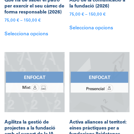
Què ha de saber el patró
ABC de la comunicació a
del
per exercir el seu càrrec de
la fundació (2026)
producte
forma responsable (2026)
75,00
€
–
150,00
€
75,00
€
–
150,00
€
Aquest
Selecciona opcions
Aquest
producte
Selecciona opcions
producte
té
té
diverses
diverses
variants.
variants.
Les
Les
opcions
opcions
es
es
poden
poden
triar
triar
a
a
la
la
pàgina
pàgina
del
Agilitza la gestió de
Activa aliances al territori:
del
producte
projectes a la fundació
eines pràctiques per a
producte