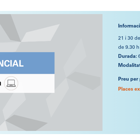
Informac
21 i 30 d
de 9.30 h
Preu per 
Places e