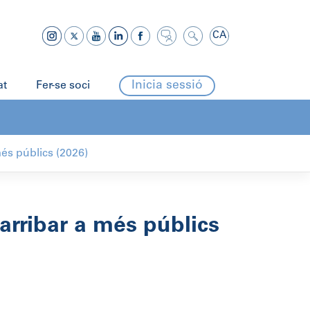
CA
Inicia sessió
at
Fer-se soci
més públics (2026)
arribar a més públics