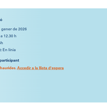
ió
e gener de 2026
 a 12.30 h
6h
En línia
participant
xhaurides.
Accedir a la llista d'espera