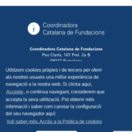
Coordinadora Catalana de Fundacions
Pau Claris, 167 Pral. 2a B
08037 Barcelona
T. 934 881 480
Utilitzem cookies pròpies i de tercers per oferir
info@ccfundacions.cat
als nostres usuaris una millor experiència de
navegació a la nostra web. Si clicka aquí,
Accepto
, o continua navegant, considerem que
accepta la seva utilització. Pot obtenir més
Contacta
informació i saber com canviar la configuració
Avís legal
del seu navegador aquí:
Política de privadesa
Vull saber més. Accés a la Política de cookies
Política de cookies
Disseny i programació: