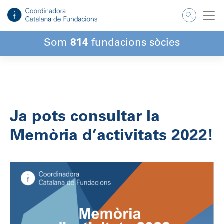
Salta
al
contingut
Som
814
fundacions sòcies
Ja pots consultar la
Memòria d’activitats 2022!