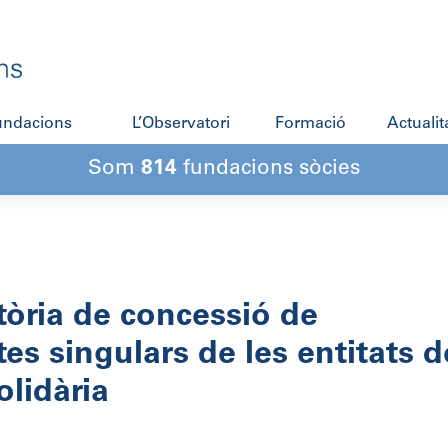
fundacions
L’Observatori
Formació
Actualit
Som
814
fundacions sòcies
tòria de concessió de
es singulars de les entitats d
olidària