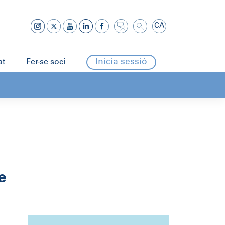
CA
Inicia sessió
at
Fer-se soci
e