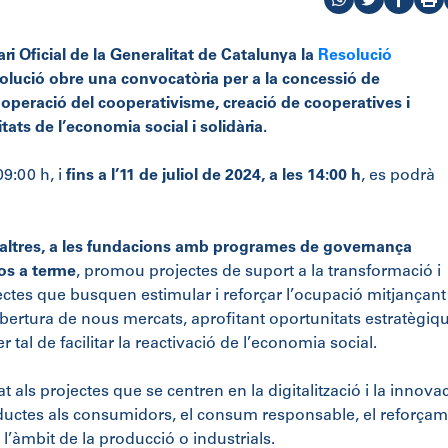
ari Oficial de la Generalitat de Catalunya la
Resolució
olució obre una convocatòria per a la concessió de
ooperació del cooperativisme, creació de cooperatives i
tats de l’economia social i solidària.
09:00 h, i
fins a l’11 de juliol de 2024, a les 14:00 h
, es podrà
 d’altres, a les fundacions amb programes de governança
os a terme
, promou projectes de suport a la transformació i
ojectes que busquen estimular i reforçar l’ocupació mitjançant
obertura de nous mercats, aprofitant oportunitats estratègiq
er tal de facilitar la reactivació de l’economia social.
t als projectes que se centren en la digitalització i la innova
roductes als consumidors, el consum responsable, el reforça
 l’àmbit de la producció o industrials.