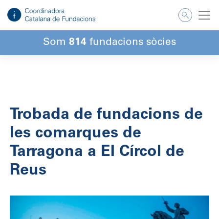
Salta
al
contingut
Som
814
fundacions sòcies
Trobada de fundacions de
les comarques de
Tarragona a El Círcol de
Reus