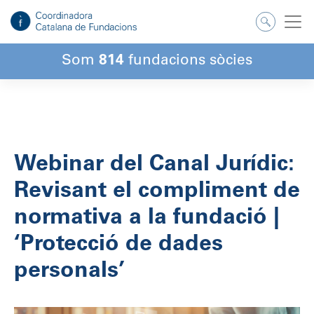
Salta
al
contingut
Som
814
fundacions sòcies
Webinar del Canal Jurídic:
Revisant el compliment de
normativa a la fundació |
‘Protecció de dades
personals’