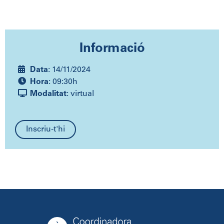
Informació
Data
: 14/11/2024
Hora
: 09:30h
Modalitat
: virtual
Inscriu-t'hi