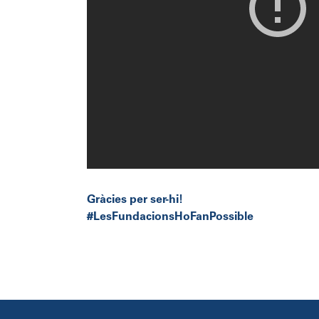
Gràcies per ser-hi!
#LesFundacionsHoFanPossible