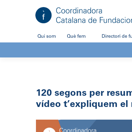
Salta
al
contingut
Qui som
Què fem
Directori de 
120 segons per resum
vídeo t’expliquem el