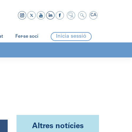
CA
Inicia sessió
at
Fer-se soci
Altres notícies