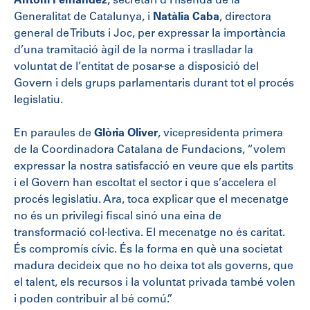
Antoni Fernández
, secretari d’Hisenda de la
Generalitat de Catalunya, i
Natàlia Caba
, directora
general de Tributs i Joc, per expressar la importància
d’una tramitació àgil de la norma i traslladar la
voluntat de l’entitat de posar-se a disposició del
Govern i dels grups parlamentaris durant tot el procés
legislatiu.
En paraules de
Glòria Oliver
, vicepresidenta primera
de la Coordinadora Catalana de Fundacions, “volem
expressar la nostra satisfacció en veure que els partits
i el Govern han escoltat el sector i que s’accelera el
procés legislatiu. Ara, toca explicar que el mecenatge
no és un privilegi fiscal sinó una eina de
transformació col·lectiva. El mecenatge no és caritat.
És compromís cívic. És la forma en què una societat
madura decideix que no ho deixa tot als governs, que
el talent, els recursos i la voluntat privada també volen
i poden contribuir al bé comú.”