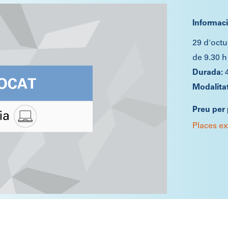
Informac
29 d'oct
de 9.30 h
Preu per 
Places e