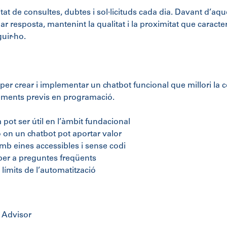
t de consultes, dubtes i sol·licituds cada dia. Davant d’aqu
nar resposta
,
mantenint la qualitat i la proximitat
que caracter
uir-ho.
 per
crear i implementar un chatbot funcional que millori la 
xements previs en programació.
pot ser útil
en l’àmbit fundacional
ó
on un chatbot pot
aportar valor
amb eines accessibles i sense codi
per a preguntes freqüents
límits
de l’automatització
A Advisor