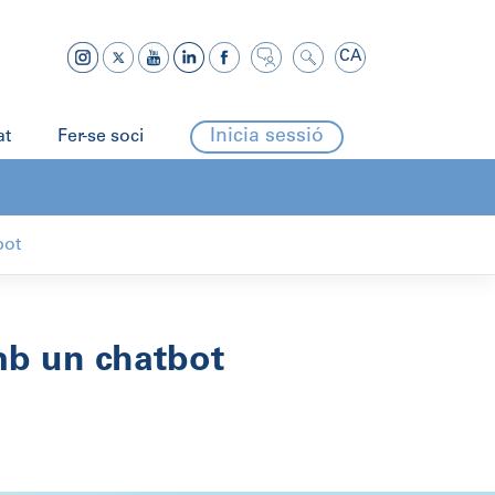
CA
Inicia sessió
at
Fer-se soci
bot
mb un chatbot