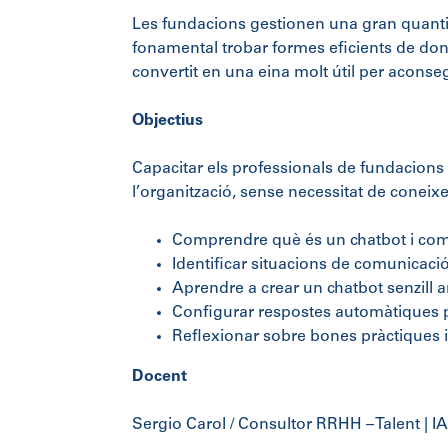
Les fundacions gestionen una gran quantita
fonamental trobar
formes eficients de do
convertit en una eina molt útil per aconseg
Objectius
Capacitar els professionals de fundacions
l’organització
, sense necessitat de conei
Comprendre què és un chatbot
i
com 
Identificar situacions de comunicaci
Aprendre a
crear un chatbot senzill 
Configurar respostes automàtiques 
Reflexionar sobre bones pràctiques i 
Docent
Sergio Carol
/
Consultor RRHH – Talent | I