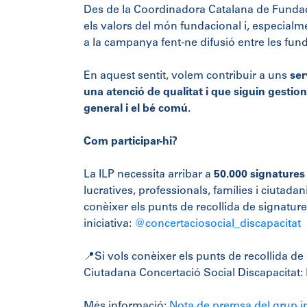
Des de la Coordinadora Catalana de Fundac
els valors del món fundacional i, especialme
a la campanya fent-ne difusió entre les funda
En aquest sentit, volem contribuir a uns
ser
una atenció de qualitat i que siguin gestio
general i el bé comú.
Com participar-hi?
La ILP necessita arribar a
50.000 signatures 
lucratives, professionals, famílies i ciutadani
conèixer els punts de recollida de signatures
iniciativa:
@concertaciosocial_discapacitat
📍Si vols conèixer els punts de recollida d
Ciutadana Concertació Social Discapacitat:
Més informació:
Nota de premsa del grup 