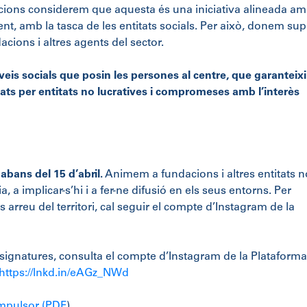
ions considerem que aquesta és una iniciativa alineada a
nt, amb la tasca de les entitats socials. Per això, donem sup
cions i altres agents del sector.
veis socials que posin les persones al centre, que garanteix
nats per entitats no lucratives i compromeses amb l’interès
abans del 15 d’abril.
Animem a fundacions i altres entitats n
a, a implicar-s’hi i a fer-ne difusió en els seus entorns. Per
 arreu del territori, cal seguir el compte d’Instagram de la
e signatures, consulta el compte d’Instagram de la Plataforma
https://lnkd.in/eAGz_NWd
impulsor (PDF
)