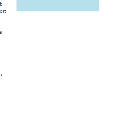
mb
ort
in
o