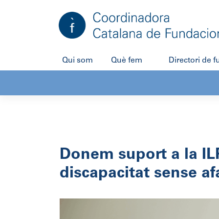
Salta
al
contingut
Qui som
Què fem
Directori de 
Donem suport a la ILP
discapacitat sense af