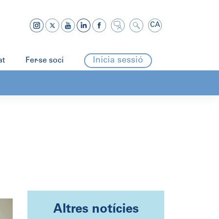
CA
Inicia sessió
at
Fer-se soci
Altres notícies