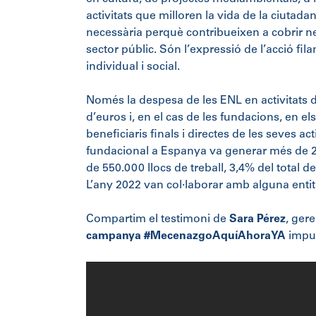
activitats que milloren la vida de la ciutada
necessària perquè contribueixen a cobrir nec
sector públic. Són l’expressió de l’acció fila
individual i social.
Només la despesa de les ENL en activitats d
d’euros i, en el cas de les fundacions, en el
beneficiaris finals i directes de les seves act
fundacional a Espanya va generar més de 27.
de 550.000 llocs de treball, 3,4% del total 
L’any 2022 van col·laborar amb alguna entit
Compartim el testimoni de
Sara Pérez
, ger
campanya #MecenazgoAquíAhoraYA
impul