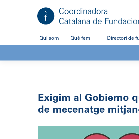
Salta
al
contingut
Qui som
Què fem
Directori de 
Exigim al Gobierno qu
de mecenatge mitjanç