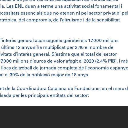
nia. Les ENL duen a terme una activitat social fonamental i
essitats essencials que no atenen ni pel sector privat ni pe
ntròpica, del compromís, de l’altruisme i de la sensibilitat
’interès general aconsegueix gairebé els 17.000 milions
s últims 12 anys s’ha multiplicat per 2,45 el nombre de
ivitats d’interès general. S’estima que el total del sector
000 milions d’euros de valor afegit el 2020 (2,4% PIB), i m
de llocs de treball de jornada completa de l’economia espanyo
at el 39% de la població major de 18 anys.
ent de la Coordinadora Catalana de Fundacions, en el marc d
sada per les principals entitats del sector: