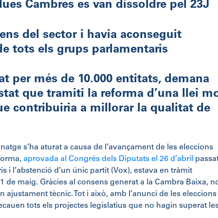
dues Cambres es van dissoldre pel 23J
sens del sector i havia aconseguit
e tots els grups parlamentaris
mat per més de 10.000 entitats, demana
tat que tramiti la reforma d’una llei mo
e contribuiria a millorar la qualitat de
enatge s’ha aturat a causa de l’avançament de les eleccions
eforma,
aprovada al Congrés dels Diputats el 26 d’abril
passa
 i l’abstenció d’un únic partit (Vox), estava en tràmit
31 de maig. Gràcies al consens generat a la Cambra Baixa, n
ajustament tècnic. Tot i això, amb l’anunci de les eleccions
 decauen tots els projectes legislatius que no hagin superat le