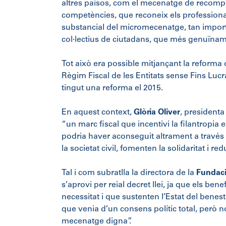
altres països, com el mecenatge de recompen
competències, que reconeix els professiona
substancial del micromecenatge, tan importa
col·lectius de ciutadans, que més genuïnamen
Tot això era possible mitjançant la reforma
Règim Fiscal de les Entitats sense Fins Lucr
tingut una reforma el 2015.
En aquest context,
Glòria Oliver
, presidenta 
“un marc fiscal que incentivi la filantropia 
podria haver aconseguit altrament a través 
la societat civil, fomenten la solidaritat i re
Tal i com subratlla la directora de la
Fundaci
s’aprovi per reial decret llei, ja que els be
necessitat i que sustenten l’Estat del benes
que venia d’un consens polític total, però n
mecenatge digna”.