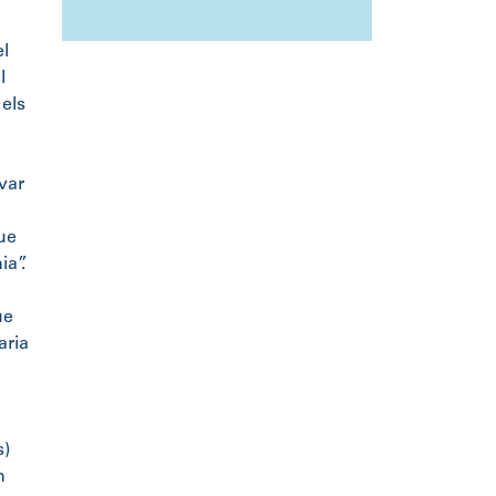
el
l
els
ovar
que
ia”.
ue
aria
s)
n