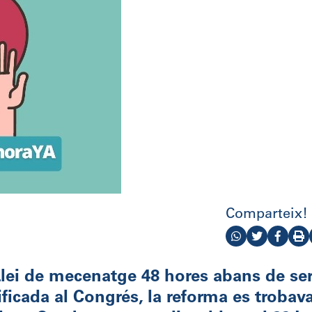
Comparteix!
a Llei de mecenatge 48 hores abans de se
ificada al Congrés, la reforma es trobav