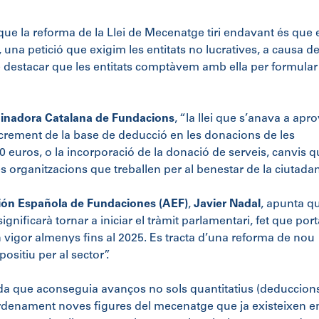
 que la reforma de la Llei de Mecenatge tiri endavant és que 
, una petició que exigim les entitats no lucratives, a causa de
destacar que les entitats comptàvem amb ella per formular 
inadora Catalana de Fundacions
, “la llei que s’anava a apr
crement de la base de deducció en les donacions de les
0 euros, o la incorporació de la donació de serveis, canvis 
es organitzacions que treballen per al benestar de la ciutadan
ión Española de Fundaciones (AEF)
,
Javier Nadal
, apunta q
gnificarà tornar a iniciar el tràmit parlamentari, fet que port
n vigor almenys fins al 2025. Es tracta d’una reforma de nou
ositiu per al sector”.
a que aconseguia avanços no sols quantitatius (deduccion
 ordenament noves figures del mecenatge que ja existeixen e