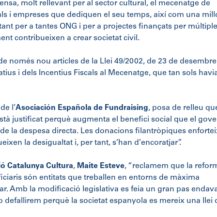
sa, molt rellevant per al sector cultural, el mecenatge de
ls i empreses que dediquen el seu temps, així com una mill
nt per a tantes ONG i per a projectes finançats per múltipl
t contribueixen a crear societat civil.
 de només nou articles de la Llei 49/2002, de 23 de desembre
atius i dels Incentius Fiscals al Mecenatge, que tan sols havi
de l’
Asociación Española de Fundraising
, posa de relleu qu
està justificat perquè augmenta el benefici social que el gov
de la despesa directa. Les donacions filantròpiques enforte
dueixen la desigualtat i, per tant, s’han d’encoratjar”.
ó Catalunya Cultura
,
Maite Esteve
, “reclamem que la refor
neficiaris són entitats que treballen en entorns de màxima
tar. Amb la modificació legislativa es feia un gran pas endav
o defallirem perquè la societat espanyola es mereix una llei 