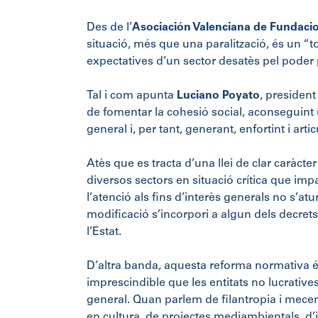
Des de l’
Asociación Valenciana de Fundaci
situació, més que una paralització, és un “
expectatives d’un sector desatès pel poder p
Tal i com apunta
Luciano Poyato
, president
de fomentar la cohesió social, aconseguint 
general i, per tant, generant, enfortint i artic
Atès que es tracta d’una llei de clar caràct
diversos sectors en situació crítica que im
l’atenció als fins d’interès generals no s’
modificació s’incorpori a algun dels decrets
l’Estat.
D’altra banda, aquesta reforma normativa é
imprescindible que les entitats no lucratives
general. Quan parlem de filantropia i mecen
en cultura, de projectes mediambientals, d’