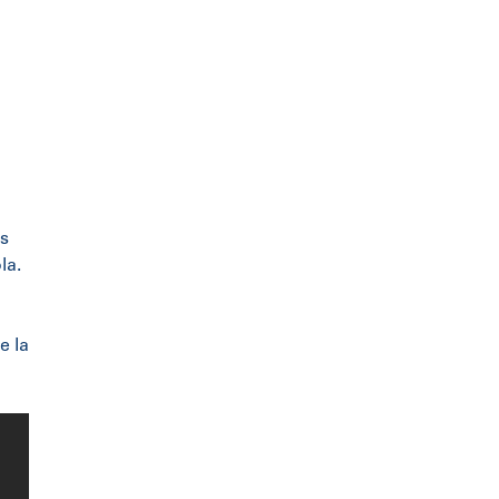
l
és
la.
e la