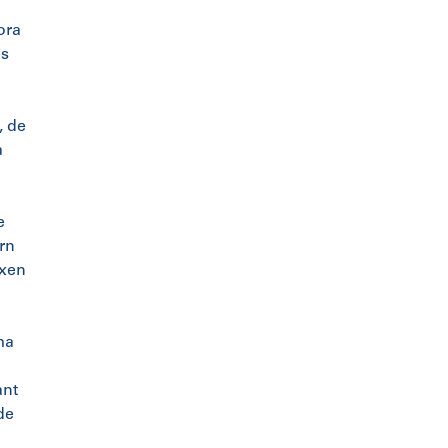
ora
es
, de
a
e
ern
ixen
ma
ant
de