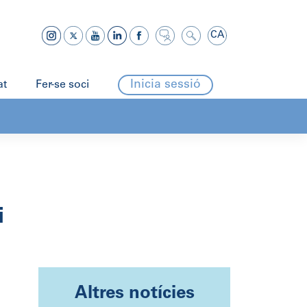
CA
Inicia sessió
at
Fer-se soci
i
Altres notícies