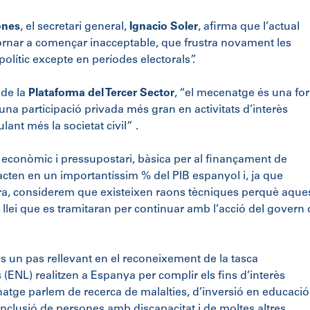
ones
, el secretari general,
Ignacio Soler
, afirma que l’actual
tornar a començar inacceptable, que frustra novament les
olític excepte en períodes electorals”.
 de la
Plataforma del Tercer Sector
, “el mecenatge és una fo
una participació privada més gran en activitats d’interès
ulant més la societat civil” .
er econòmic i pressupostari, bàsica per al finançament de
pacten en un importantíssim % del PIB espanyol i, ja que
atura, considerem que existeixen raons tècniques perquè aque
 llei que es tramitaran per continuar amb l’acció del govern
s un pas rellevant en el reconeixement de la tasca
 (ENL) realitzen a Espanya per complir els fins d’interès
atge parlem de recerca de malalties, d’inversió en educació 
inclusió de persones amb discapacitat i de moltes altres