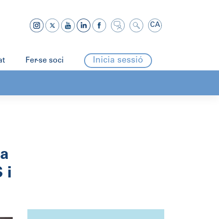
CA
Inicia sessió
at
Fer-se soci
ia
 i