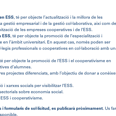
 en ESS
, té per objecte l’actualització i la millora de les
a gestió empresarial i de la gestió col·laborativa, així com de
nització de les empreses cooperatives i de l’ESS.
en ESS
, té per objecte la promoció de l’especialització i
me en l’àmbit universitari. En aquest cas, només poden ser
 col·legis professionals o cooperatives en col·laboració amb un
 té per objecte la promoció de l’ESS i el cooperativisme en
atives d’alumnes.
res projectes diferenciats, amb l’objectiu de donar a conèixer
i xarxes socials per visibilitzar l’ESS.
i sectorials sobre economia social.
e ESS i cooperativisme.
 i formularis de sol·licitud, es publicarà pròximament
. Us f
isponible.