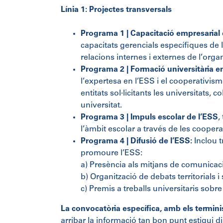
Línia 1: Projectes transversals
Programa 1 |
Capacitació empresarial
capacitats gerencials específiques de l
relacions internes i externes de l’orga
Programa 2 |
Formació universitària 
l’expertesa en l’ESS i el cooperativis
entitats sol·licitants les universitats,
universitat.
Programa 3 |
Impuls escolar de l’ESS
,
l’àmbit escolar a través de les cooper
Programa 4 |
Difusió de l’ESS:
Inclou t
promoure l’ESS:
a) Presència als mitjans de comunicació 
b) Organització de debats territorials 
c) Premis a treballs universitaris sobr
La convocatòria específica, amb els terminis
arribar la informació tan bon punt estigui d