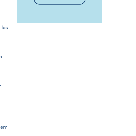
 les
a
 i
arem