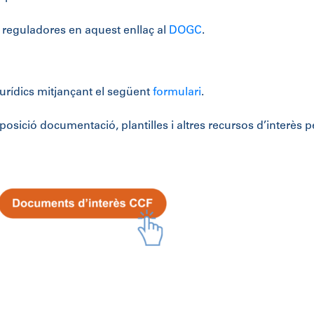
s reguladores en aquest enllaç al
DOGC
.
jurídics mitjançant el següent
formulari
.
sició documentació, plantilles i altres recursos d’interès p