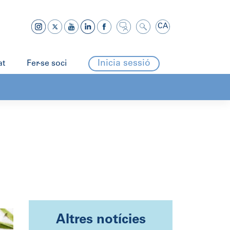
CA
Inicia sessió
at
Fer-se soci
Altres notícies