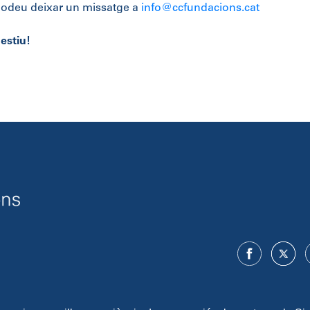
podeu deixar un missatge a
info@ccfundacions.cat
estiu!