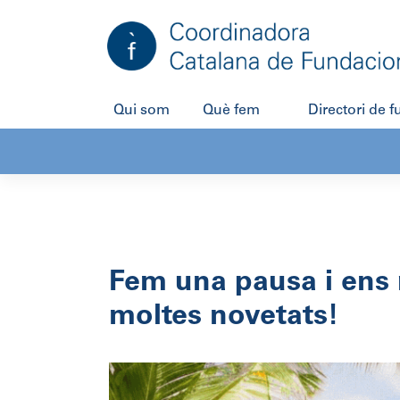
Salta
al
contingut
Qui som
Què fem
Directori de 
Fem una pausa i ens
moltes novetats!