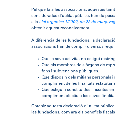
Pel que fa a les associacions, aquestes tamb
considerades d’utilitat pública, han de pass
a la
Llei orgànica 1/2002, de 22 de març, re
obtenir aquest reconeixement.
A diferència de les fundacions, la declaració
associacions han de complir diversos requis
Que la seva activitat no estigui restri
Que els membres dels òrgans de repre
fons i subvencions públiques.
Que disposin dels mitjans personals i 
compliment de les finalitats estatutàri
Que estiguin constituïdes, inscrites e
compliment efectiu a les seves finalitat
Obtenir aquesta declaració d’utilitat públic
les fundacions, com ara els beneficis fiscals