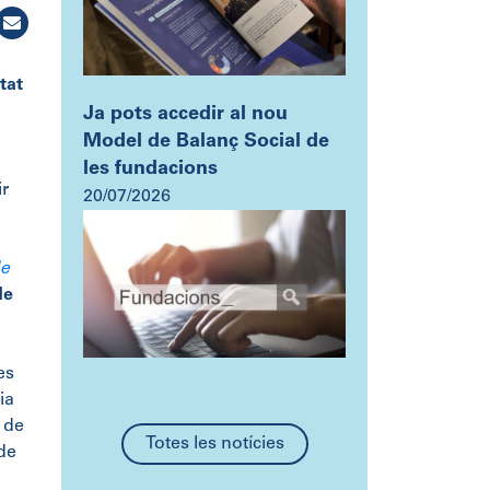
tat
Ja pots accedir al nou
Model de Balanç Social de
les fundacions
ir
20/07/2026
de
de
es
ia
i de
Totes les notícies
de