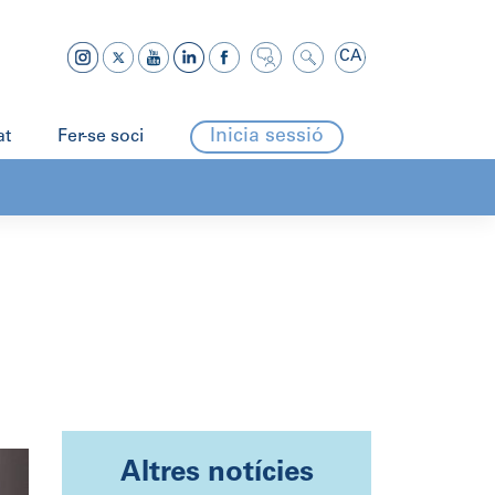
CA
Inicia sessió
at
Fer-se soci
Altres notícies