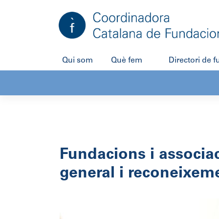
Salta
al
contingut
Qui som
Què fem
Directori de 
Fundacions i associaci
general i reconeixeme