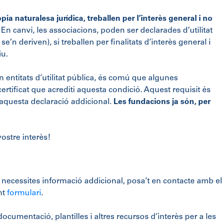
pia naturalesa jurídica, treballen per l’interès general i no
. En canvi, les associacions, poden ser declarades d’utilitat
se’n deriven), si treballen per finalitats d’interès general i
iu.
 entitats d’utilitat pública, és comú que algunes
certificat que acrediti aquesta condició. Aquest requisit és
 aquesta declaració addicional.
Les fundacions ja són, per
ostre interès!
i necessites informació addicional, posa’t en contacte amb e
nt
formulari
.
cumentació, plantilles i altres recursos d’interès per a les