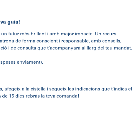
va guia!
 un futur més brillant i amb major impacte. Un recurs
 patrona de forma conscient i responsable, amb consells,
ió i de consulta que t’acompanyarà al llarg del teu mandat.
despeses enviament)
.
afegeix a la cistella i segueix les indicacions que t’indica el
 de 15 dies rebràs la teva comanda!