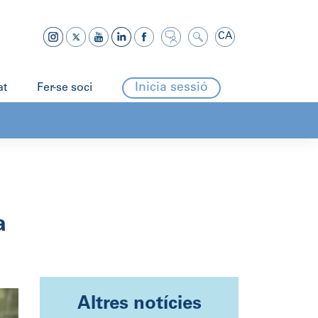
CA
Inicia sessió
at
Fer-se soci
a
Altres notícies