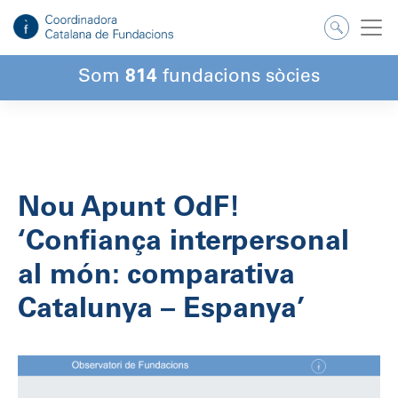
Salta
al
contingut
Som
814
fundacions sòcies
Nou Apunt OdF!
‘Confiança interpersonal
al món: comparativa
Catalunya – Espanya’