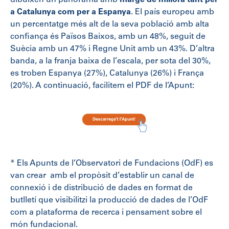
dibuixen un panorama amb
marge de millora tant per
a Catalunya com per a Espanya
. El país europeu amb
un percentatge més alt de la seva població amb alta
confiança és Països Baixos, amb un 48%, seguit de
Suècia amb un 47% i Regne Unit amb un 43%. D’altra
banda, a la franja baixa de l’escala, per sota del 30%,
es troben Espanya (27%), Catalunya (26%) i França
(20%). A continuació, facilitem el PDF de l’Apunt:
* Els Apunts de l’Observatori de Fundacions (OdF) es
van crear amb el propòsit d’establir un canal de
connexió i de distribució de dades en format de
butlletí que visibilitzi la producció de dades de l’OdF
com a plataforma de recerca i pensament sobre el
món fundacional.