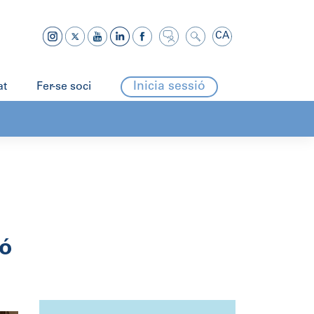
CA
Inicia sessió
at
Fer-se soci
ió