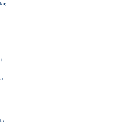
lar,
i
la
ts