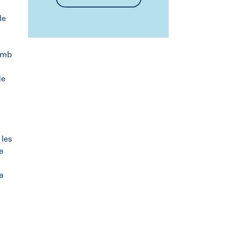
de
 amb
de
 les
e
a