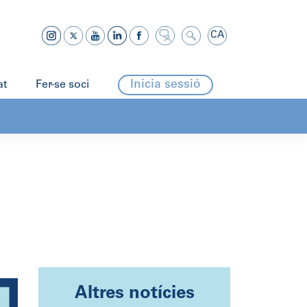
CA
Inicia sessió
at
Fer-se soci
Altres notícies