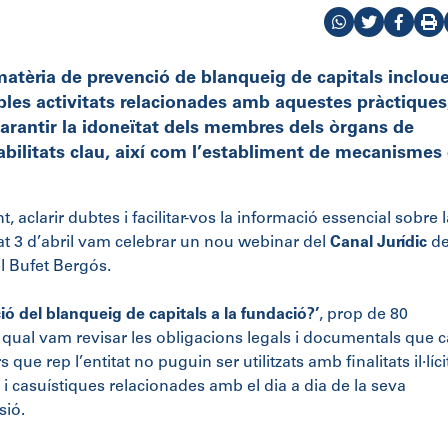
matèria de prevenció de blanqueig de capitals inclou
sibles activitats relacionades amb aquestes pràctiques,
rantir la idoneïtat dels membres dels òrgans de
bilitats clau, així com l’establiment de mecanismes
, aclarir dubtes i facilitar-vos la informació essencial sobre l
at 3 d’abril vam celebrar un nou webinar del
Canal Jurídic
de
l Bufet Bergós.
ó del blanqueig de capitals a la fundació?’
, prop de 80
 qual vam revisar les obligacions legals i documentals que c
ue rep l’entitat no puguin ser utilitzats amb finalitats il·líci
s i casuístiques relacionades amb el dia a dia de la seva
sió.