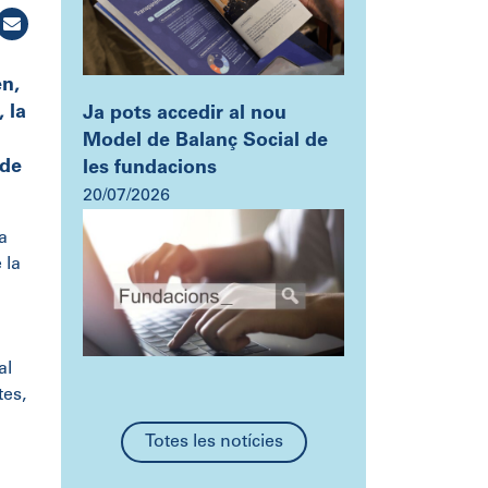
en,
 la
Ja pots accedir al nou
Model de Balanç Social de
 de
les fundacions
20/07/2026
a
 la
al
tes,
Totes les notícies