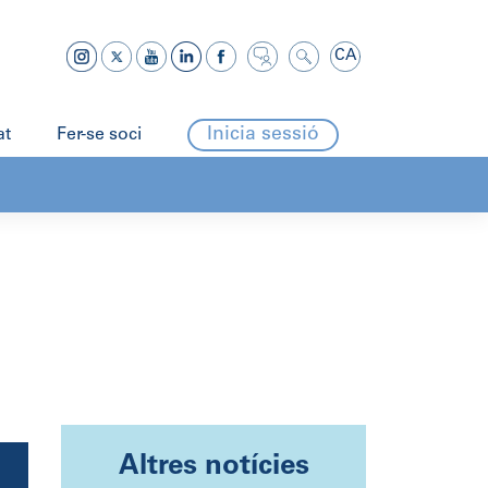
CA
Inicia sessió
at
Fer-se soci
Altres notícies