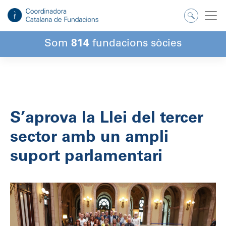
Salta
al
contingut
Som
814
fundacions sòcies
S’aprova la Llei del tercer
sector amb un ampli
suport parlamentari