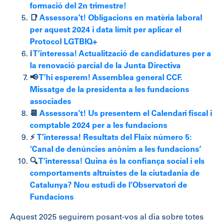
formació del 2n trimestre!
📑
Assessora’t! Obligacions en matèria laboral
per aquest 2024 i data límit per aplicar el
Protocol LGTBIQ+
ℹ️
T’interessa! Actualització de candidatures per a
la renovació parcial de la Junta Directiva
📢
T’hi esperem! Assemblea general CCF.
Missatge de la presidenta a les fundacions
associades
📆
Assessora’t! Us presentem el Calendari fiscal i
comptable 2024 per a les fundacions
⚡
T’interessa! Resultats del Flaix número 5:
‘Canal de denúncies anònim a les fundacions’
🔍
T’interessa! Quina és la confiança social i els
comportaments altruistes de la ciutadania de
Catalunya? Nou estudi de l’Observatori de
Fundacions
Aquest 2025 seguirem posant-vos al dia sobre totes