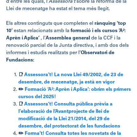
d’entre les quals, l’
Assessora’t
sobre la reforma de la
Llei de mecenatge ha estat el tema més llegit.
Els altres continguts que completen el
rànquing ‘top
10’
estan relacionats amb la
formació i els cursos ‘A²:
Aprèn i Aplica’
, l’
Assemblea general
de la CCF i la
renovació parcial de la Junta directiva, i amb dos dels
informes i estudis realitzats per l’
Observatori de
Fundacions:
📑
Assessora’t! La nova Llei 49/2002, de 23 de
desembre, de mecenatge, ja està en vigor
✏️
Formació ‘A²: Aprèn i Aplica’: obrim els primers
cursos del 2025!
📑
Assessora’t! Consulta pública prèvia a
l’elaboració de l’Avantprojecte de llei de
modificació de la Llei 21/2014, del 29 de
desembre, del protectorat de les fundacions
✏️
Forma’t! Consulta totes les novetats de la