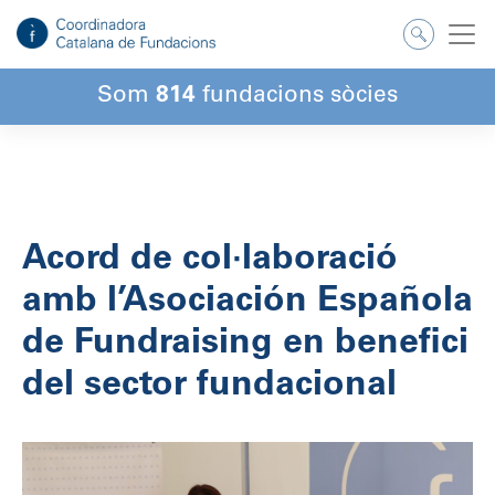
Salta
al
contingut
Som
814
fundacions sòcies
Acord de col·laboració
amb l’Asociación Española
de Fundraising en benefici
del sector fundacional