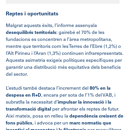
Reptes i oportunitats
Malgrat aquests èxits, l’informe assenyala
desequilibris territorials
: gairebé el 70% de les
fundacions es concentren a l’àrea metropolitana,
mentre que territoris com les Terres de l’Ebre (1,2%) o
l’Alt Pirineu i l’Aran (1,3%) continuen infrarepresentats.
Aquesta asimetria exigeix polítiques específiques per
garantir una distribució més equitativa dels beneficis
del sector.
L’estudi també destaca l’increment del
80% en la
despesa en R+D
, encara per sota de l’1% del VAB, i
subratlla la necessitat d’
impulsar la innovació i la
transformació digital
per afrontar els reptes de futur.
Així mateix, posa en relleu la
dependència creixent de
fons públics
, i advoca per un
marc normatiu que