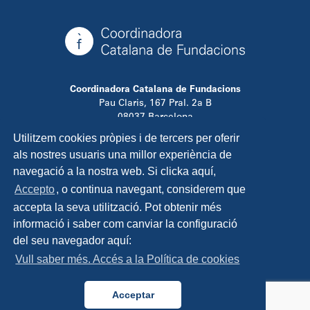
Coordinadora Catalana de Fundacions
Pau Claris, 167 Pral. 2a B
08037 Barcelona
T. 934 881 480
Utilitzem cookies pròpies i de tercers per oferir
info@ccfundacions.cat
als nostres usuaris una millor experiència de
navegació a la nostra web. Si clicka aquí,
Accepto
, o continua navegant, considerem que
accepta la seva utilització. Pot obtenir més
Contacta
informació i saber com canviar la configuració
Avís legal
del seu navegador aquí:
Política de privadesa
Vull saber més. Accés a la Política de cookies
Política de cookies
Disseny i programació:
TipTop Learning
Acceptar