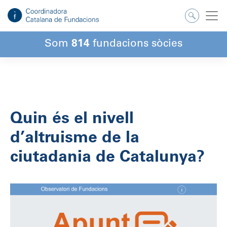
Salta
al
contingut
Som
814
fundacions sòcies
Quin és el nivell
d’altruisme de la
ciutadania de Catalunya?