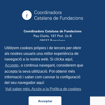
Coordinadora Catalana de Fundacions
Pau Claris, 167 Pral. 2a B
08037 Barcelona
T. 934 881 480
Utilitzem cookies pròpies i de tercers per oferir
info@ccfundacions.cat
als nostres usuaris una millor experiència de
navegació a la nostra web. Si clicka aquí,
Accepto
, o continua navegant, considerem que
accepta la seva utilització. Pot obtenir més
Contacta
informació i saber com canviar la configuració
Avís legal
del seu navegador aquí:
Política de privadesa
Vull saber més. Accés a la Política de cookies
Política de cookies
Disseny i programació:
TipTop Learning
Acceptar