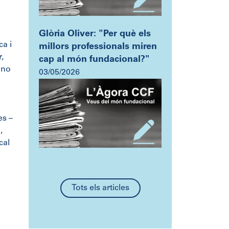
Glòria Oliver: "Per què els
ca i
millors professionals miren
,
cap al món fundacional?"
 no
03/05/2026
es –
,
cal
Tots els articles