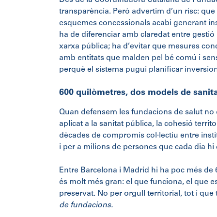
Des de la Coordinadora Catalana de Fundacion
transparència. Però advertim d’un risc: qu
esquemes concessionals acabi generant inse
ha de diferenciar amb claredat entre gestió 
xarxa pública; ha d’evitar que mesures con
amb entitats que malden pel bé comú i sense f
perquè el sistema pugui planificar inversio
600 quilòmetres, dos models de sanit
Quan defensem les fundacions de salut no
aplicat a la sanitat pública, la cohesió territo
dècades de compromís col·lectiu entre instit
i per a milions de persones que cada dia hi 
Entre Barcelona i Madrid hi ha poc més de 6
és molt més gran: el que funciona, el que es
preservat. No per orgull territorial, tot i q
de fundacions.