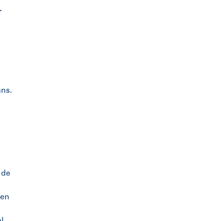
r
ans.
 de
 en