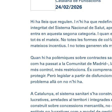
Catalana de Fundacions
24/02/2026
Hi ha lleis que regulen. I n’hi ha que redefi
integritat del Sistema Nacional de Salut, apr
entra en aquesta segona categoria. I quan e
tot és el mateix. No totes les formes de col
mateixos incentius. I no totes generen els 
Quan hi ha polèmiques sobre contractes sani
com ha passat a la Comunitat de Madrid–, l
més control, més restriccions. És comprensibl
protegir. Però legislar a partir de disfuncio
problema allà on no n’hi ha.
A Catalunya, el sistema sanitari s’ha constru
lucratives, arrelades al territori i integrade
construït sobre concessions mercantils, no