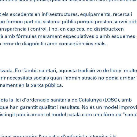
bina servei públic, qualitat assistencial i compromís socia
 els excedents en infraestructures, equipaments, recerca i
que formen part del sistema públic perquè presten servei públ
sparència i control. I no, en cap cas, no distribueixen
atalà amb fórmules merament especulatives o amb esquemes
 error de diagnòstic amb conseqüències reals.
tzada. En l’àmbit sanitari, aquesta tradició ve de lluny: molt
ir necessitats socials quan l’administració no podia arribar 
enament en la xarxa pública.
ta la llei d’ordenació sanitària de Catalunya (LOSC), amb
 que han garantit qualitat i resultats. No és un model improv
a distingit públicament el model català com una fórmula “sana”