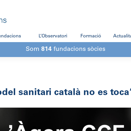
fundacions
L’Observatori
Formació
Actualit
Som
814
fundacions sòcies
del sanitari català no es toca