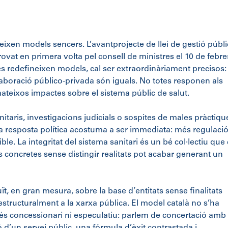
neixen models sencers. L’avantprojecte de llei de gestió públi
ovat en primera volta pel consell de ministres el 10 de febrer
s redefineixen models, cal ser extraordinàriament precisos:
·laboració público-privada són iguals. No totes responen als
mateixos impactes sobre el sistema públic de salut.
taris, investigacions judicials o sospites de males pràctiqu
a resposta política acostuma a ser immediata: més regulació
e. La integritat del sistema sanitari és un bé col·lectiu que 
ns concretes sense distingir realitats pot acabar generant un
ït, en gran mesura, sobre la base d’entitats sense finalitats
s estructuralment a la xarxa pública. El model català no s’ha
 és concessionari ni especulatiu: parlem de concertació amb