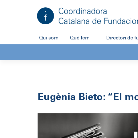
Salta
al
contingut
Qui som
Què fem
Directori de 
Eugènia Bieto: “El mo