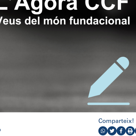
Comparteix!
a