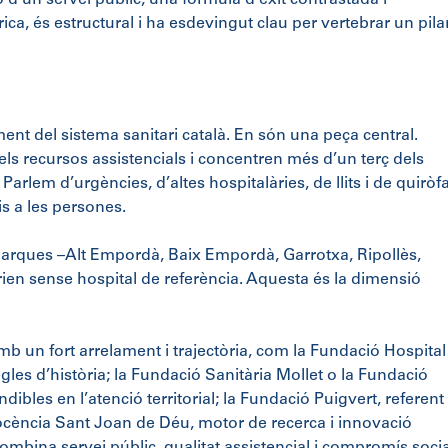
 d’un servei públic, una fórmula d’èxit contrastada i
ica, és estructural i ha esdevingut clau per vertebrar un pila
nt del sistema sanitari català. En són una peça central.
els recursos assistencials i concentren més d’un terç dels
 Parlem d’urgències, d’altes hospitalàries, de llits i de quiròf
is a les persones.
marques –Alt Empordà, Baix Empordà, Garrotxa, Ripollès,
arien sense hospital de referència. Aquesta és la dimensió
mb un fort arrelament i trajectòria, com la Fundació Hospital
les d’història; la Fundació Sanitària Mollet o la Fundació
dibles en l’atenció territorial; la Fundació Puigvert, referent
Docència Sant Joan de Déu, motor de recerca i innovació