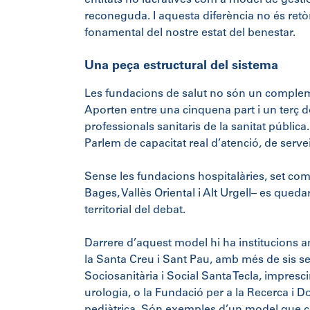
entitats no lucratives com a model de gestió
reconeguda. I aquesta diferència no és retòr
fonamental del nostre estat del benestar.
Una peça estructural del sistema
Les fundacions de salut no són un compleme
Aporten entre una cinquena part i un terç d
professionals sanitaris de la sanitat pública.
Parlem de capacitat real d’atenció, de serve
Sense les fundacions hospitalàries, set co
Bages, Vallès Oriental i Alt Urgell– es qued
territorial del debat.
Darrere d’aquest model hi ha institucions a
la Santa Creu i Sant Pau, amb més de sis seg
Sociosanitària i Social Santa Tecla, imprescin
urologia, o la Fundació per a la Recerca i 