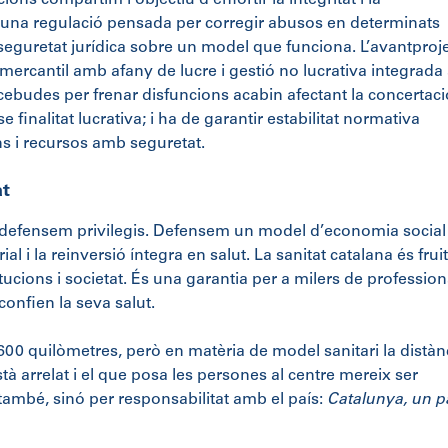
s compartim l’objectiu d’enfortir la integritat i la
e una regulació pensada per corregir abusos en determinats
guretat jurídica sobre un model que funciona. L’avantproj
mercantil amb afany de lucre i gestió no lucrativa integrada 
cebudes per frenar disfuncions acabin afectant la concertaci
inalitat lucrativa; i ha de garantir estabilitat normativa
ns i recursos amb seguretat.
at
 defensem privilegis. Defensem un model d’economia social
rial i la reinversió íntegra en salut. La sanitat catalana és frui
ucions i societat. És una garantia per a milers de profession
confien la seva salut.
00 quilòmetres, però en matèria de model sanitari la distàn
tà arrelat i el que posa les persones al centre mereix ser
ue també, sinó per responsabilitat amb el país:
Catalunya, un p