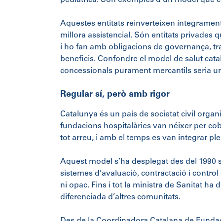
pediàtrica. Són exemples d’un model que com
Aquestes entitats reinverteixen íntegrament
millora assistencial. Són entitats privades 
i ho fan amb obligacions de governança, tran
beneficis. Confondre el model de salut c
concessionals purament mercantils seria un
Regular sí, però amb rigor
Catalunya és un país de societat civil organi
fundacions hospitalàries van néixer per cobr
tot arreu, i amb el temps es van integrar pl
Aquest model s’ha desplegat des del 1990 so
sistemes d’avaluació, contractació i control
ni opac. Fins i tot la ministra de Sanitat h
diferenciada d’altres comunitats.