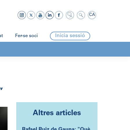
CA
Inicia sessió
at
Fer-se soci
”
Altres articles
Rafael Ruiz de Gauna: "Què