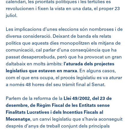
calendari, les prioritats polítiques i les tertúlies es
revolucionen i fixen la vista en una data, el proper 23
juliol.
Les implicacions d’unes eleccions són nombroses i de
diversa consideració. Deixant de banda els relats
polítics que aquests dies monopolitzen els mitjans de
comunicació, cal parlar d’una conseqüència que ha
passat desapercebuda, però que ha provocat un gran
daltabaix en molts àmbits:
l’aturada dels projectes
legislatius que estaven en marxa
. En alguns casos,
com el que ens ocupa, el procés legislatiu es va aturar
a només 48 hores del seu tràmit final al Senat.
Parlem de la reforma de la
Llei 49/2002, del 23 de
desembre, de Règim Fiscal de les Entitats sense
Finalitats Lucratives i dels Incentius Fiscals al
Mecenatge
, un canvi legislatiu que s’havia aconseguit
després d’anys de treball conjunt dels principals