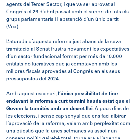
agents del Tercer Sector, i que va ser aprovat al
Congrés el 26 d’abril passat amb el suport de tots els
grups parlamentaris i l’abstenció d’un únic partit
(Vox).
L’aturada d’aquesta reforma just abans de la seva
tramitació al Senat frustra novament les expectatives
d’un sector fundacional format per més de 10.000
entitats no lucratives que ja comptaven amb les
millores fiscals aprovades al Congrés en els seus
pressupostos del 2024.
Amb aquest escenari,
l’única possibilitat de tirar
endavant la reforma a curt termini hauria estat que el
Govern la tramités amb un decret llei
. A pocs dies de
les eleccions, i sense cap senyal que ens faci albirar
l’aprovació de la reforma, veiem amb perplexitat com
una qüestió que fa unes setmanes va assolir un
consens polític gairebé total, torna ara a l’agenda