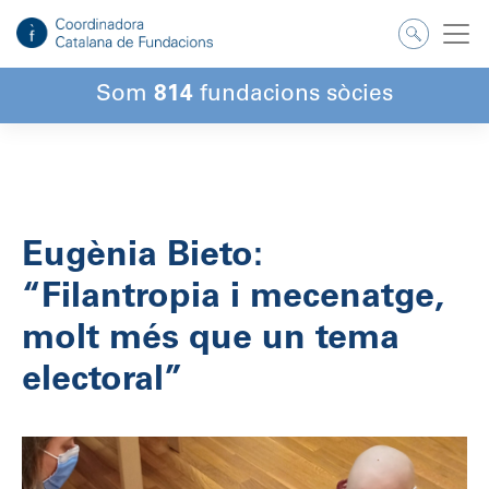
Salta
al
contingut
Som
814
fundacions sòcies
Eugènia Bieto:
“Filantropia i mecenatge,
molt més que un tema
electoral”