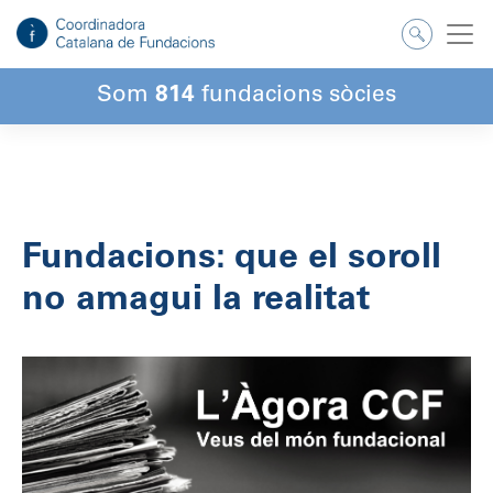
Salta
al
contingut
Som
814
fundacions sòcies
Fundacions: que el soroll
no amagui la realitat