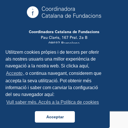
Coordinadora Catalana de Fundacions
Pau Claris, 167 Pral. 2a B
08037 Barcelona
T. 934 881 480
Utilitzem cookies pròpies i de tercers per oferir
info@ccfundacions.cat
als nostres usuaris una millor experiència de
navegació a la nostra web. Si clicka aquí,
Accepto
, o continua navegant, considerem que
accepta la seva utilització. Pot obtenir més
Contacta
informació i saber com canviar la configuració
Avís legal
del seu navegador aquí:
Política de privadesa
Vull saber més. Accés a la Política de cookies
Política de cookies
Disseny i programació:
TipTop Learning
Acceptar